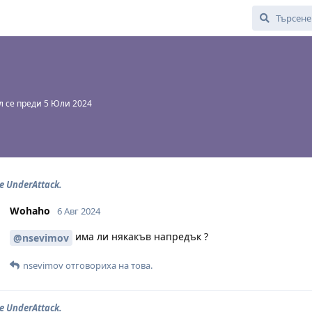
 се преди
5 Юли 2024
e UnderAttack.
Wohaho
6 Авг 2024
има ли някакъв напредък ?
@nsevimov
nsevimov
отговориха на това.
e UnderAttack.