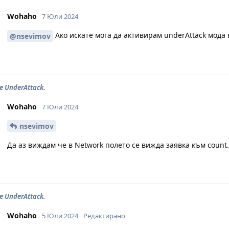
Wohaho
7 Юли 2024
Ако искате мога да активирам underAttack мода н
@nsevimov
e UnderAttack.
Wohaho
7 Юли 2024
nsevimov
Да аз виждам че в Network полето се вижда заявка към count
e UnderAttack.
Wohaho
5 Юли 2024
Редактирано