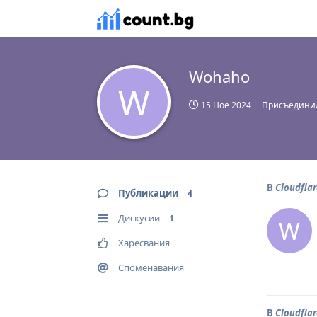
Wohaho
W
15 Ное 2024
Присъединил
В
Cloudflar
Публикации
4
Дискусии
1
W
Харесвания
Споменавания
В
Cloudflar