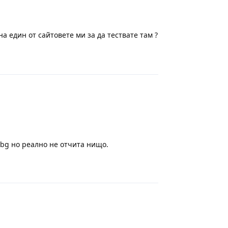
а един от сайтовете ми за да тествате там ?
Отговор
.bg но реално не отчита нищо.
Отговор